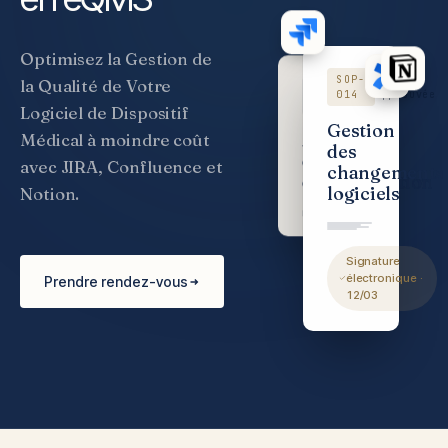
Optimisez la Gestion de
la Qualité de Votre
SOP-
v3.2 ·
SOP-
014
Approuvée
v2.1
007
Logiciel de Dispositif
Gestion
Médical à moindre coût
Maîtrise
des
de la
avec JIRA, Confluence et
changements
documentation
Notion.
logiciels
Signature
Prendre rendez-vous
électronique ·
12/03