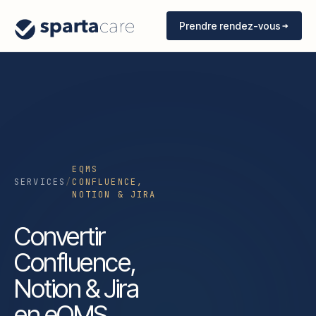
Prendre rendez-vous
EQMS
SERVICES
/
CONFLUENCE,
NOTION & JIRA
Convertir
Confluence,
Notion & Jira
en eQMS