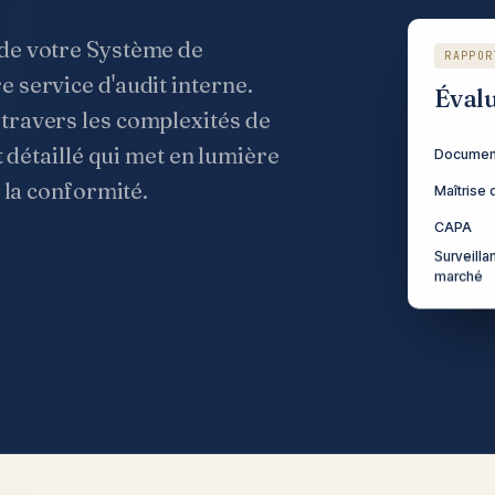
de votre Système de
RAPPOR
 service d'audit interne.
Éval
travers les complexités de
t détaillé qui met en lumière
Documen
 la conformité.
Maîtrise 
CAPA
Surveilla
marché