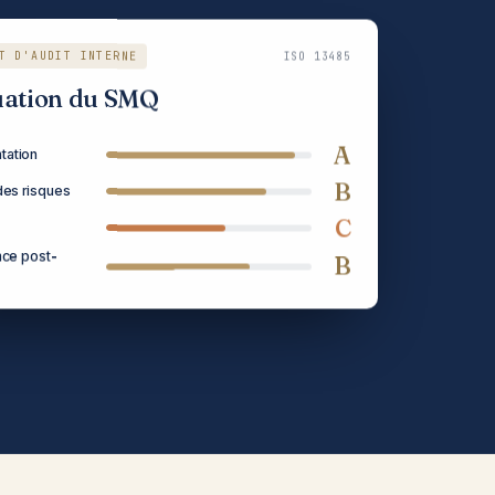
T D'AUDIT INTERNE
ISO 13485
uation du SMQ
A
tation
B
des risques
C
nce post-
B