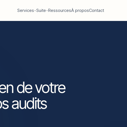
Services
Suite
Ressources
À propos
Contact
ien de votre
s audits