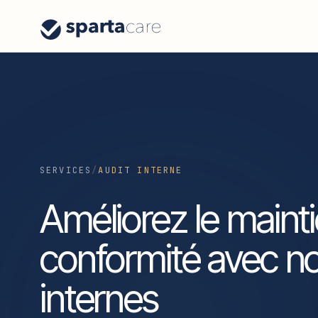
SERVICES
/
AUDIT INTERNE
Améliorez le maint
conformité avec no
internes